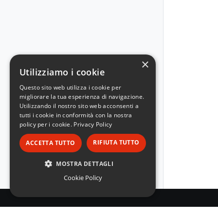
×
Utilizziamo i cookie
Questo sito web utilizza i cookie per
migliorare la tua esperienza di navigazione.
Utilizzando il nostro sito web acconsenti a
tutti i cookie in conformità con la nostra
policy per i cookie.
Privacy Policy
RIFIUTA TUTTO
ACCETTA TUTTO
MOSTRA DETTAGLI
Cookie Policy
STRETTAMENTE NECESSARI
PERFORMANCE