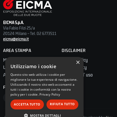
EICMA S.p.A.
Via Fabio Filzi 25/a
20124 Milano – Tel. 02 6773511
eicma@eicma.it
AREA STAMPA
DISCLAIMER
Media Center
Privacy Policy
×
Utilizziamo i cookie
Ufficio Stampa
Cookie Policy
Accredito Stampa
Condizioni d' uso
Questo sito web utilizza i cookie per
migliorare la tua esperienza di navigazione.
Utilizzando il nostro sito web acconsenti a
FOLLOW US
tutti i cookie in conformità con la nostra
policy per i cookie.
Privacy Policy
RIFIUTA TUTTO
ACCETTA TUTTO
MOSTRA DETTAGLI