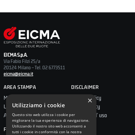
EICMA S.p.A.
Via Fabio Filzi 25/a
20124 Milano – Tel. 02 6773511
eicma@eicma.it
AREA STAMPA
DISCLAIMER
Media Center
Privacy Policy
×
Utilizziamo i cookie
Ufficio Stampa
Cookie Policy
Accredito Stampa
Condizioni d' uso
Questo sito web utilizza i cookie per
migliorare la tua esperienza di navigazione.
Utilizzando il nostro sito web acconsenti a
FOLLOW US
tutti i cookie in conformità con la nostra