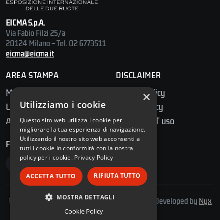
EICMA S.p.A.
Via Fabio Filzi 25/a
20124 Milano – Tel. 02 6773511
eicma@eicma.it
AREA STAMPA
DISCLAIMER
Media Center
Privacy Policy
×
Utilizziamo i cookie
Ufficio Stampa
Cookie Policy
Accredito Stampa
Condizioni d' uso
Questo sito web utilizza i cookie per
migliorare la tua esperienza di navigazione.
Utilizzando il nostro sito web acconsenti a
FOLLOW US
tutti i cookie in conformità con la nostra
policy per i cookie.
Privacy Policy
RIFIUTA TUTTO
ACCETTA TUTTO
MOSTRA DETTAGLI
© 2026 E.I.C.M.A. S.p.A. – Tutti i diritti riservati | Developed by
Nyx
Solutions
Cookie Policy
STRETTAMENTE NECESSARI