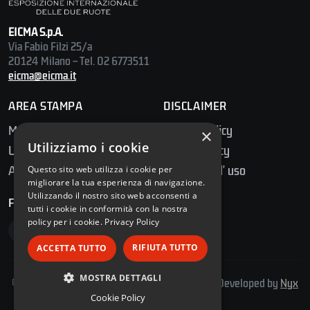
EICMA S.p.A.
Via Fabio Filzi 25/a
20124 Milano – Tel. 02 6773511
eicma@eicma.it
AREA STAMPA
DISCLAIMER
Media Center
Privacy Policy
×
Utilizziamo i cookie
Ufficio Stampa
Cookie Policy
Accredito Stampa
Condizioni d' uso
Questo sito web utilizza i cookie per
migliorare la tua esperienza di navigazione.
Utilizzando il nostro sito web acconsenti a
FOLLOW US
tutti i cookie in conformità con la nostra
policy per i cookie.
Privacy Policy
RIFIUTA TUTTO
ACCETTA TUTTO
MOSTRA DETTAGLI
© 2026 E.I.C.M.A. S.p.A. – Tutti i diritti riservati | Developed by
Nyx
Solutions
Cookie Policy
STRETTAMENTE NECESSARI