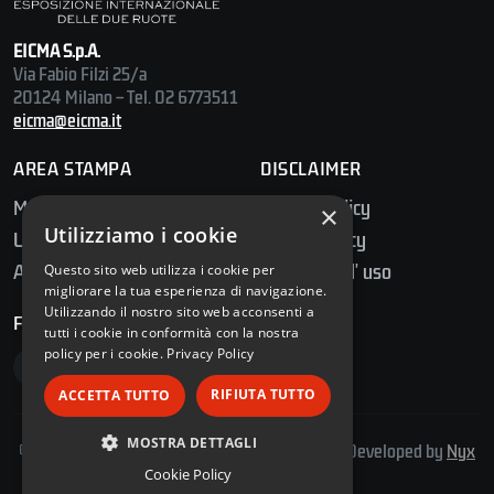
EICMA S.p.A.
Via Fabio Filzi 25/a
20124 Milano – Tel. 02 6773511
eicma@eicma.it
AREA STAMPA
DISCLAIMER
Media Center
Privacy Policy
×
Utilizziamo i cookie
Ufficio Stampa
Cookie Policy
Accredito Stampa
Condizioni d' uso
Questo sito web utilizza i cookie per
migliorare la tua esperienza di navigazione.
Utilizzando il nostro sito web acconsenti a
FOLLOW US
tutti i cookie in conformità con la nostra
policy per i cookie.
Privacy Policy
RIFIUTA TUTTO
ACCETTA TUTTO
MOSTRA DETTAGLI
© 2026 E.I.C.M.A. S.p.A. – Tutti i diritti riservati | Developed by
Nyx
Solutions
Cookie Policy
STRETTAMENTE NECESSARI