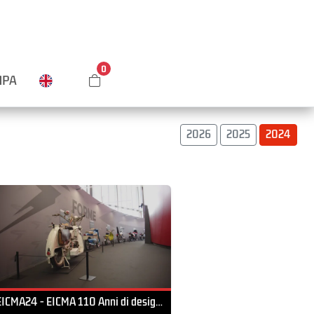
0
MPA
2026
2025
2024
EICMA24 - EICMA 110 Anni di design a due ruote