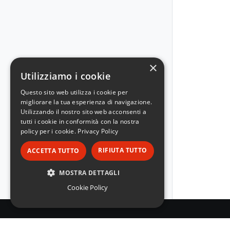
×
Utilizziamo i cookie
Questo sito web utilizza i cookie per
migliorare la tua esperienza di navigazione.
Utilizzando il nostro sito web acconsenti a
tutti i cookie in conformità con la nostra
policy per i cookie.
Privacy Policy
RIFIUTA TUTTO
ACCETTA TUTTO
MOSTRA DETTAGLI
Cookie Policy
STRETTAMENTE NECESSARI
PERFORMANCE