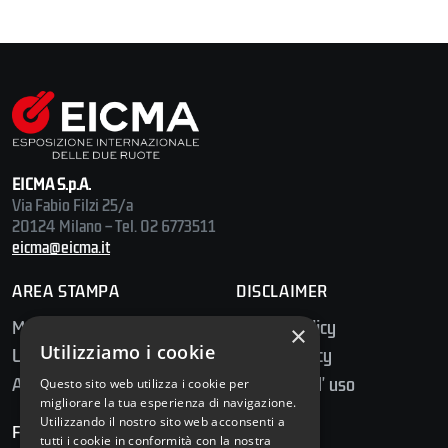
EICMA S.p.A.
Via Fabio Filzi 25/a
20124 Milano – Tel. 02 6773511
eicma@eicma.it
AREA STAMPA
DISCLAIMER
Media Center
Privacy Policy
×
Utilizziamo i cookie
Ufficio Stampa
Cookie Policy
Accredito Stampa
Condizioni d' uso
Questo sito web utilizza i cookie per
migliorare la tua esperienza di navigazione.
Utilizzando il nostro sito web acconsenti a
FOLLOW US
tutti i cookie in conformità con la nostra