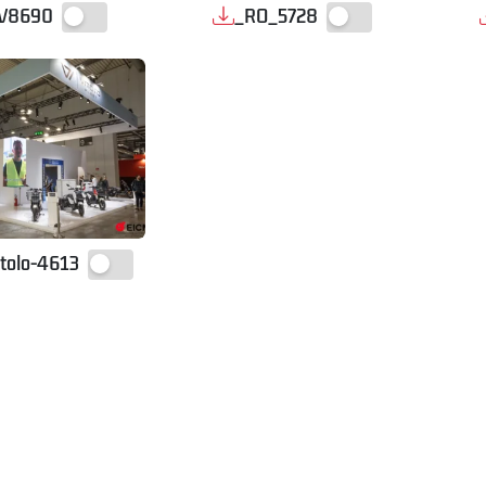
V8690
_RO_5728
itolo-4613