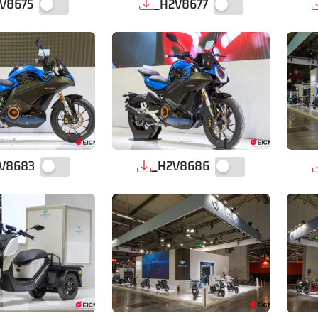
V8675
_H2V8677
V8683
_H2V8686