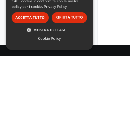
tutti i cookie in conformità con la nostra
policy per i cookie.
Privacy Policy
RIFIUTA TUTTO
ACCETTA TUTTO
MOSTRA DETTAGLI
Cookie Policy
STRETTAMENTE NECESSARI
PERFORMANCE
TARGETING
FUNZIONALITÀ
NON CLASSIFICATI
EICMA S.p.A.
Via Fabio Filzi 25/a
20124 Milano – Tel. 02 6773511
eicma@eicma.it
Strettamente necessari
Performance
Targeting
Funzionalità
© 
Non classificati