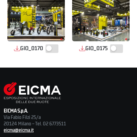
GIO_0170
GIO_0175
EICMA S.p.A.
Via Fabio Filzi 25/a
20124 Milano – Tel. 02 6773511
eicma@eicma.it