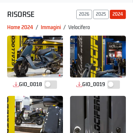
RISORSE
2026
2025
2024
Home 2024
Immagini
Velocifero
GIO_0018
GIO_0019