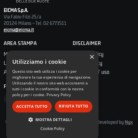
EICMA S.p.A.
Via Fabio Filzi 25/a
20124 Milano – Tel. 02 6773511
eicma@eicma.it
AREA STAMPA
DISCLAIMER
Media Center
Privacy Policy
×
Utilizziamo i cookie
Ufficio Stampa
Cookie Policy
Accredito Stampa
Condizioni d' uso
Questo sito web utilizza i cookie per
migliorare la tua esperienza di navigazione.
Utilizzando il nostro sito web acconsenti a
FOLLOW US
tutti i cookie in conformità con la nostra
policy per i cookie.
Privacy Policy
RIFIUTA TUTTO
ACCETTA TUTTO
MOSTRA DETTAGLI
© 2026 E.I.C.M.A. S.p.A. – Tutti i diritti riservati | Developed by
Nyx
Solutions
Cookie Policy
STRETTAMENTE NECESSARI