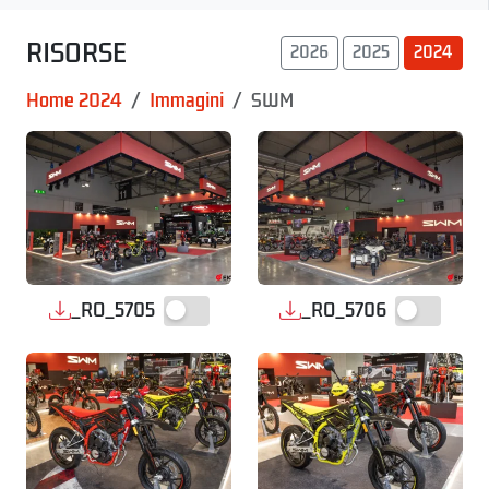
RISORSE
2026
2025
2024
Home 2024
Immagini
SWM
_RO_5705
_RO_5706