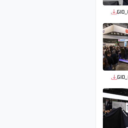
GIO_
GIO_