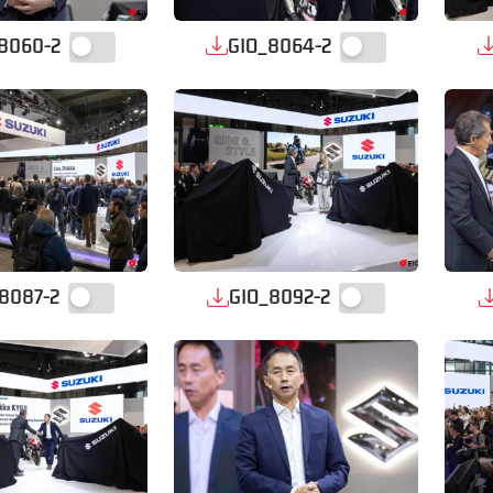
8060-2
GIO_8064-2
8087-2
GIO_8092-2