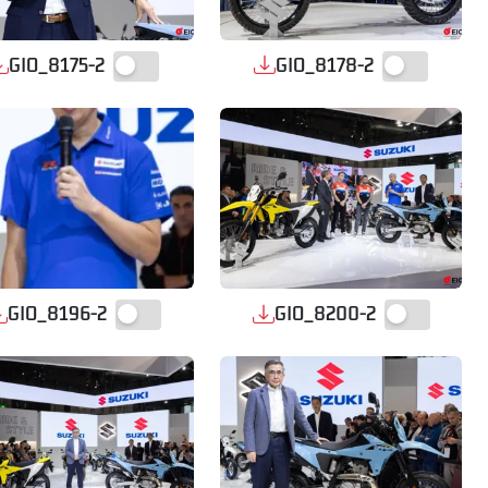
GIO_8175-2
GIO_8178-2
GIO_8196-2
GIO_8200-2