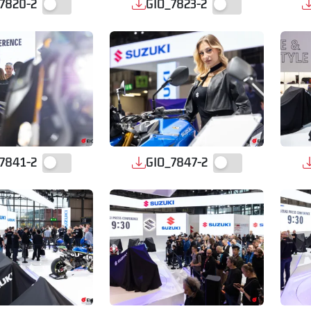
7820-2
GIO_7823-2
7841-2
GIO_7847-2