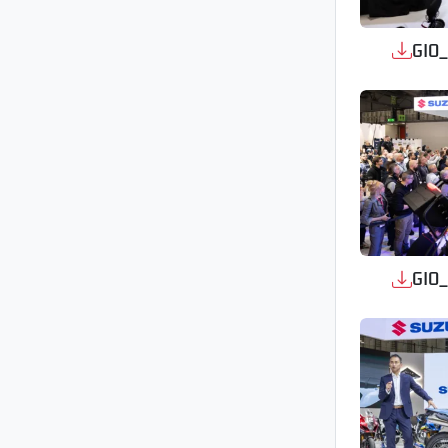
GIO_
GIO_