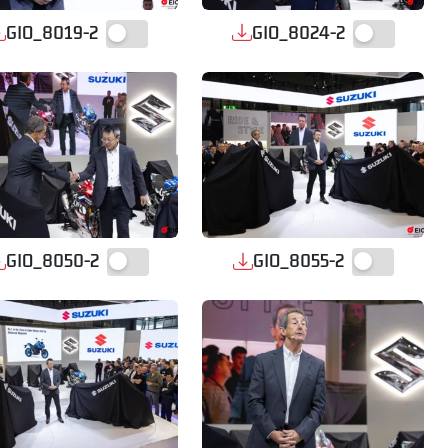
GIO_8019-2
GIO_8024-2
GIO_8050-2
GIO_8055-2