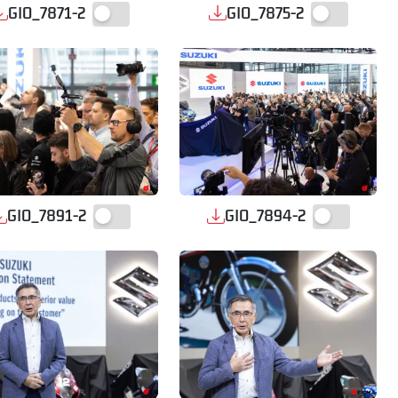
GIO_7871-2
GIO_7875-2
GIO_7891-2
GIO_7894-2