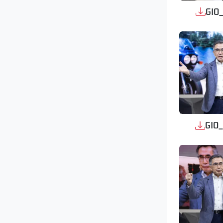
GIO_
GIO_