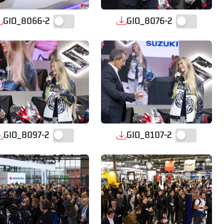
GIO_8066-2
GIO_8076-2
GIO_8097-2
GIO_8107-2