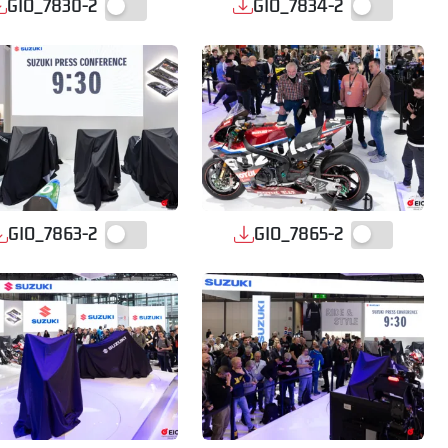
GIO_7830-2
GIO_7834-2
GIO_7863-2
GIO_7865-2