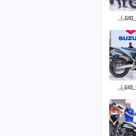
GIO_
GIO_