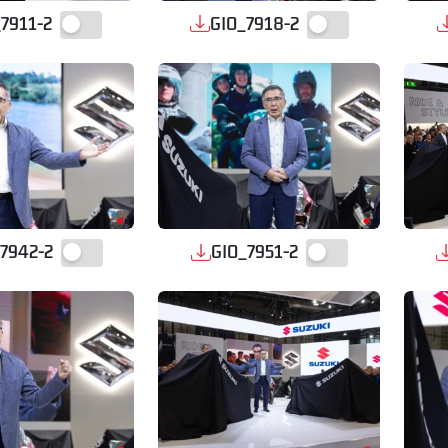
7911-2
GIO_7918-2
7942-2
GIO_7951-2