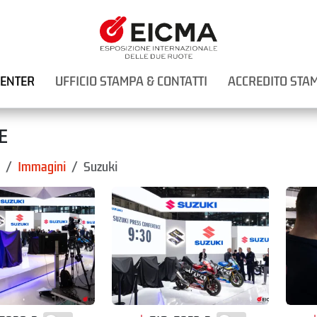
CENTER
UFFICIO STAMPA & CONTATTI
ACCREDITO STA
E
Immagini
Suzuki