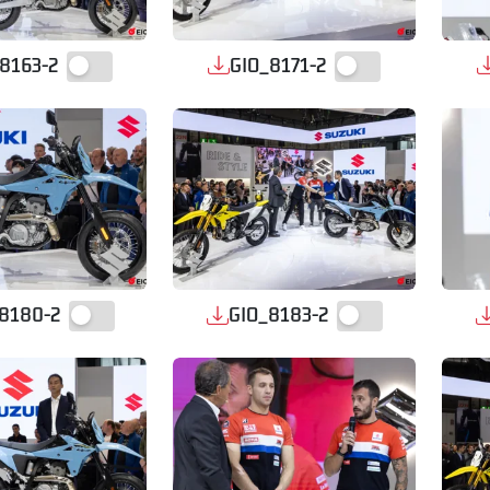
8163-2
GIO_8171-2
8180-2
GIO_8183-2