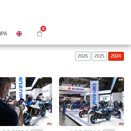
0
MPA
2026
2025
2024