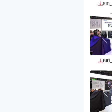
GIO_
GIO_