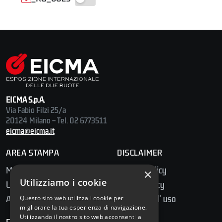
EICMA S.p.A.
Via Fabio Filzi 25/a
20124 Milano – Tel. 02 6773511
eicma@eicma.it
AREA STAMPA
DISCLAIMER
Media Center
Privacy Policy
×
Utilizziamo i cookie
Ufficio Stampa
Cookie Policy
Accredito Stampa
Condizioni d' uso
Questo sito web utilizza i cookie per
migliorare la tua esperienza di navigazione.
Utilizzando il nostro sito web acconsenti a