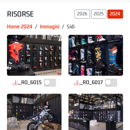
RISORSE
2026
2025
2024
Home 2024
Immagini
Sidi
_RO_6015
_RO_6017