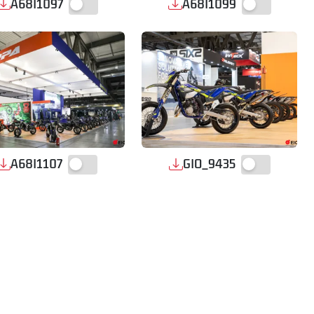
A68I1097
A68I1099
A68I1107
GIO_9435