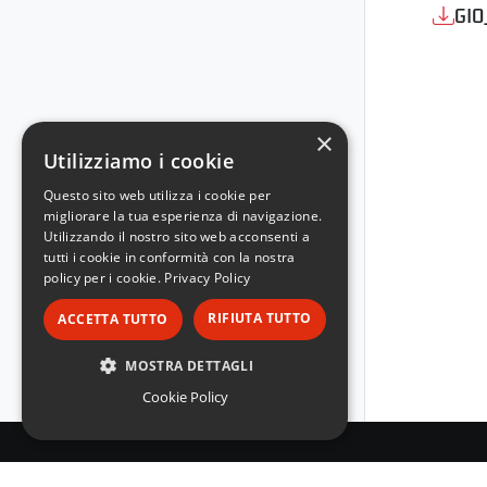
GIO
×
Utilizziamo i cookie
Questo sito web utilizza i cookie per
migliorare la tua esperienza di navigazione.
Utilizzando il nostro sito web acconsenti a
tutti i cookie in conformità con la nostra
policy per i cookie.
Privacy Policy
RIFIUTA TUTTO
ACCETTA TUTTO
MOSTRA DETTAGLI
Cookie Policy
STRETTAMENTE NECESSARI
PERFORMANCE