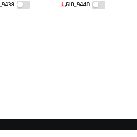
_9438
GIO_9440
AREA STAMPA
DISCLAIMER