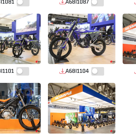
I1081
A68I1087
I1101
A68I1104