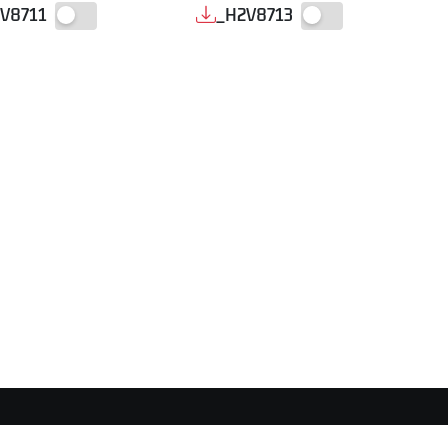
V8711
_H2V8713
AREA STAMPA
DISCLAIMER