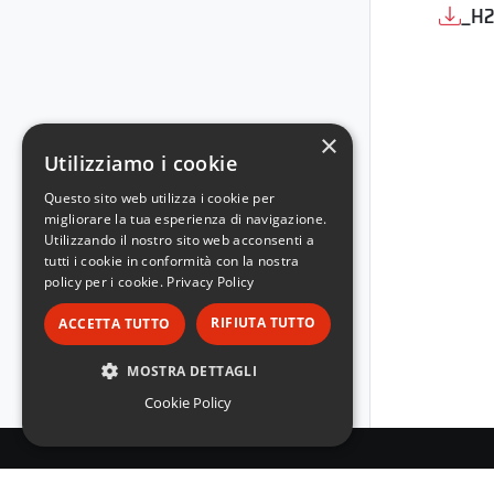
_H2
×
Utilizziamo i cookie
Questo sito web utilizza i cookie per
migliorare la tua esperienza di navigazione.
Utilizzando il nostro sito web acconsenti a
tutti i cookie in conformità con la nostra
policy per i cookie.
Privacy Policy
RIFIUTA TUTTO
ACCETTA TUTTO
MOSTRA DETTAGLI
Cookie Policy
STRETTAMENTE NECESSARI
PERFORMANCE