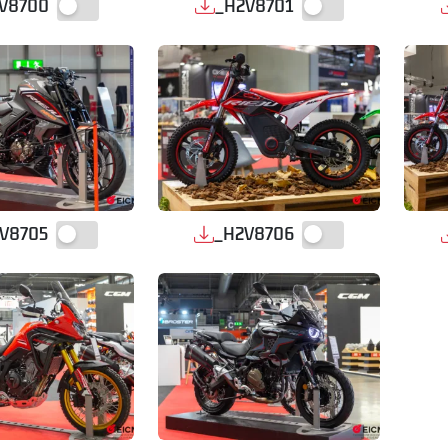
V8700
_H2V8701
V8705
_H2V8706