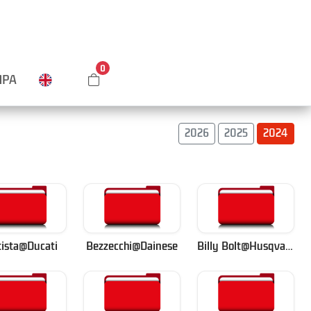
0
MPA
2026
2025
2024
ista@Ducati
Bezzecchi@Dainese
Billy Bolt@Husqvarna