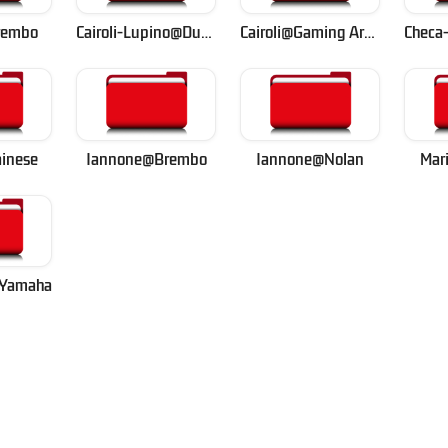
rembo
Cairoli-Lupino@Ducati
Cairoli@Gaming Arena
inese
Iannone@Brembo
Iannone@Nolan
Mar
@Yamaha