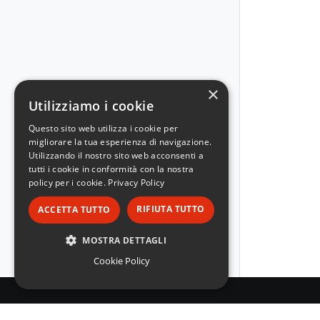
×
Utilizziamo i cookie
Questo sito web utilizza i cookie per
migliorare la tua esperienza di navigazione.
Utilizzando il nostro sito web acconsenti a
tutti i cookie in conformità con la nostra
policy per i cookie.
Privacy Policy
RIFIUTA TUTTO
ACCETTA TUTTO
MOSTRA DETTAGLI
Cookie Policy
STRETTAMENTE NECESSARI
PERFORMANCE