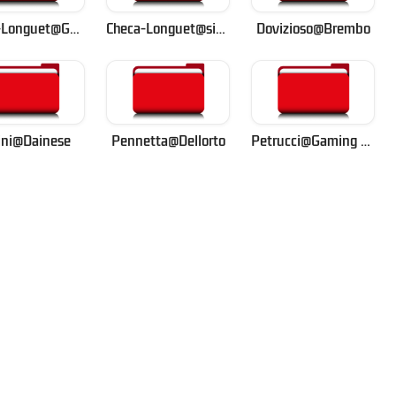
Checa-Longuet@Gaming Arena
Checa-Longuet@simulatore Ferrari
Dovizioso@Brembo
ini@Dainese
Pennetta@Dellorto
Petrucci@Gaming Arena