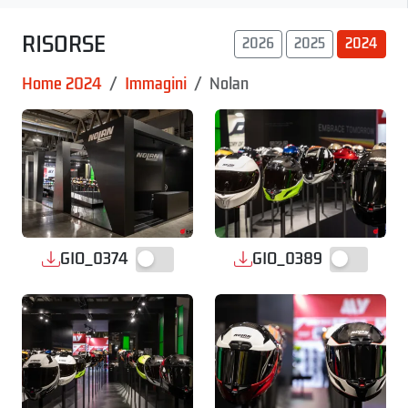
RISORSE
2026
2025
2024
Home 2024
Immagini
Nolan
GIO_0374
GIO_0389