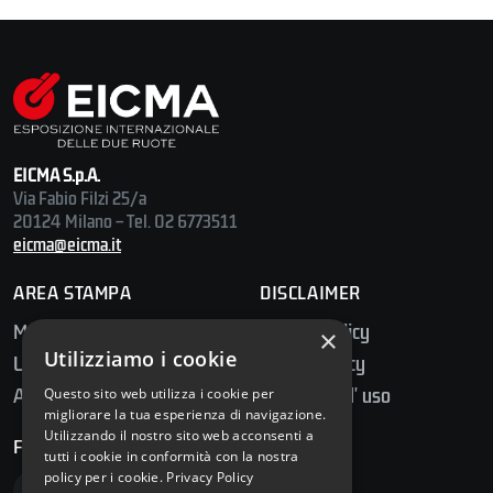
EICMA S.p.A.
Via Fabio Filzi 25/a
20124 Milano – Tel. 02 6773511
eicma@eicma.it
AREA STAMPA
DISCLAIMER
Media Center
Privacy Policy
×
Utilizziamo i cookie
Ufficio Stampa
Cookie Policy
Accredito Stampa
Condizioni d' uso
Questo sito web utilizza i cookie per
migliorare la tua esperienza di navigazione.
Utilizzando il nostro sito web acconsenti a
FOLLOW US
tutti i cookie in conformità con la nostra
policy per i cookie.
Privacy Policy