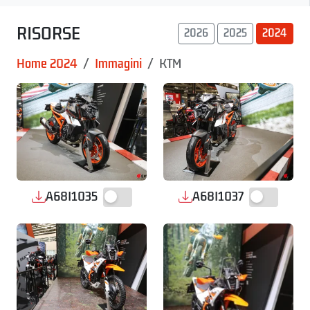
RISORSE
2026
2025
2024
Home 2024
Immagini
KTM
A68I1035
A68I1037