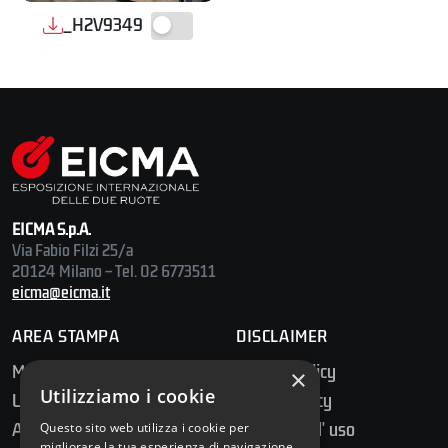
_H2V9349
EICMA S.p.A.
Via Fabio Filzi 25/a
20124 Milano – Tel. 02 6773511
eicma@eicma.it
AREA STAMPA
DISCLAIMER
Media Center
Privacy Policy
×
Utilizziamo i cookie
Ufficio Stampa
Cookie Policy
Accredito Stampa
Condizioni d' uso
Questo sito web utilizza i cookie per
migliorare la tua esperienza di navigazione.