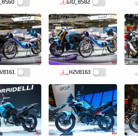
_8560
GIO_8582
V8161
_H2V8163