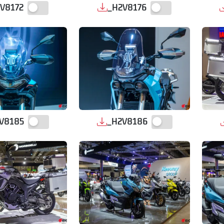
V8172
_H2V8176
V8185
_H2V8186