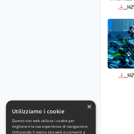
_H2
_H2
×
Utilizziamo i cookie
Questo sito web utilizza i cookie per
migliorare la tua esperienza di navigazione.
Utilizzando il nostro sito web acconsenti a