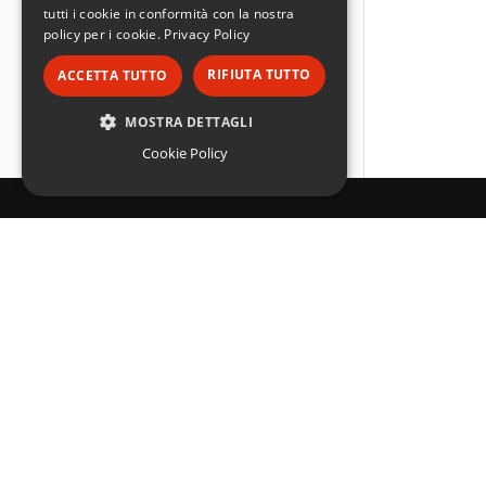
tutti i cookie in conformità con la nostra
policy per i cookie.
Privacy Policy
RIFIUTA TUTTO
ACCETTA TUTTO
MOSTRA DETTAGLI
Cookie Policy
STRETTAMENTE NECESSARI
PERFORMANCE
TARGETING
FUNZIONALITÀ
NON CLASSIFICATI
EICMA S.p.A.
Via Fabio Filzi 25/a
20124 Milano – Tel. 02 6773511
eicma@eicma.it
Strettamente necessari
Performance
Targeting
Funzionalità
© 
Non classificati