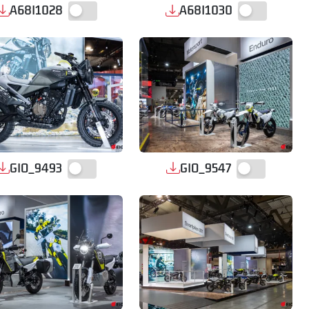
A68I1028
A68I1030
GIO_9493
GIO_9547