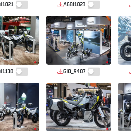
I1021
A68I1023
I1130
GIO_9487