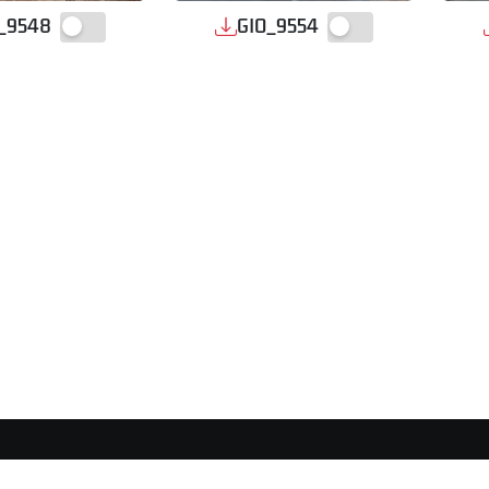
_9548
GIO_9554
AREA STAMPA
DISCLAIMER