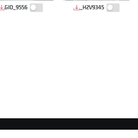
GIO_9556
_H2V9345
FOLLOW US