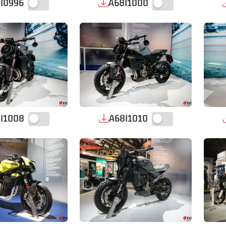
A68I1000
I0996
I1008
A68I1010