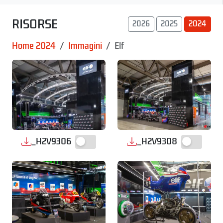
RISORSE
2026
2025
2024
Home 2024
Immagini
Elf
_H2V9306
_H2V9308