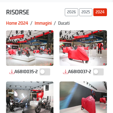
RISORSE
2026
2025
2024
Home 2024
Immagini
Ducati
A68I0035-2
A68I0037-2