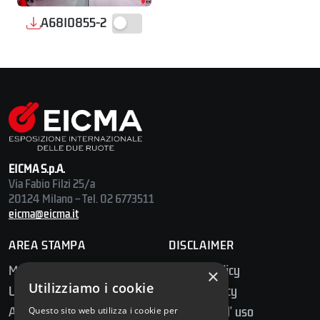
A68I0855-2
EICMA S.p.A.
Via Fabio Filzi 25/a
20124 Milano – Tel. 02 6773511
eicma@eicma.it
AREA STAMPA
DISCLAIMER
Media Center
Privacy Policy
×
Utilizziamo i cookie
Ufficio Stampa
Cookie Policy
Accredito Stampa
Condizioni d' uso
Questo sito web utilizza i cookie per