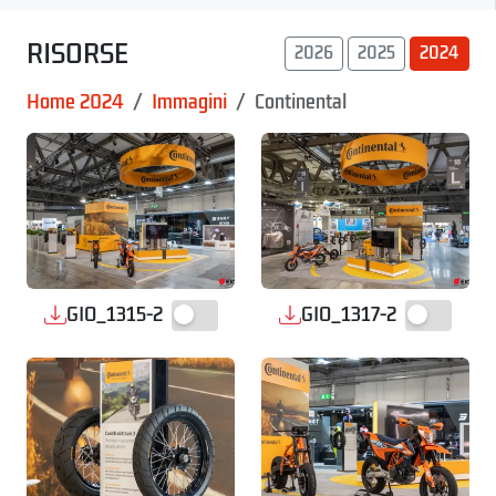
RISORSE
2026
2025
2024
Home 2024
Immagini
Continental
GIO_1315-2
GIO_1317-2