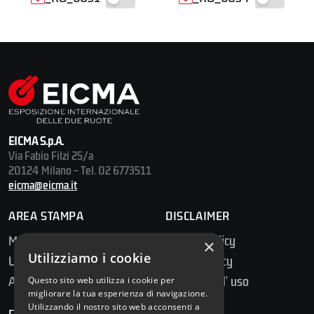
EICMA S.p.A.
Via Fabio Filzi 25/a
20124 Milano – Tel. 02 6773511
eicma@eicma.it
AREA STAMPA
DISCLAIMER
Media Center
Privacy Policy
×
Utilizziamo i cookie
Ufficio Stampa
Cookie Policy
Accredito Stampa
Condizioni d' uso
Questo sito web utilizza i cookie per
migliorare la tua esperienza di navigazione.
Utilizzando il nostro sito web acconsenti a