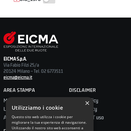
EICMA S.p.A.
Via Fabio Filzi 25/a
20124 Milano – Tel. 02 6773511
eicma@eicma.it
AREA STAMPA
DISCLAIMER
Media Center
Privacy Policy
×
Utilizziamo i cookie
Ufficio Stampa
Cookie Policy
Accredito Stampa
Condizioni d' uso
Questo sito web utilizza i cookie per
migliorare la tua esperienza di navigazione.
Utilizzando il nostro sito web acconsenti a