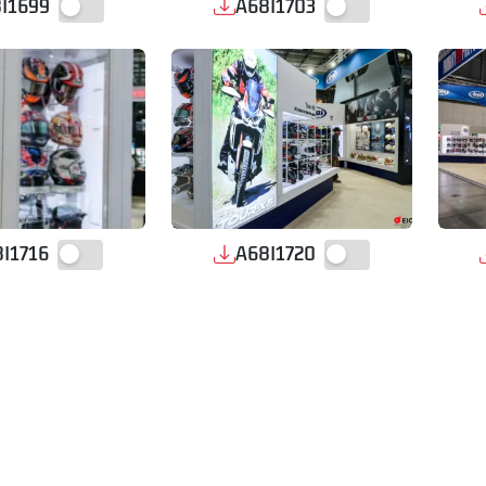
I1699
A68I1703
I1716
A68I1720