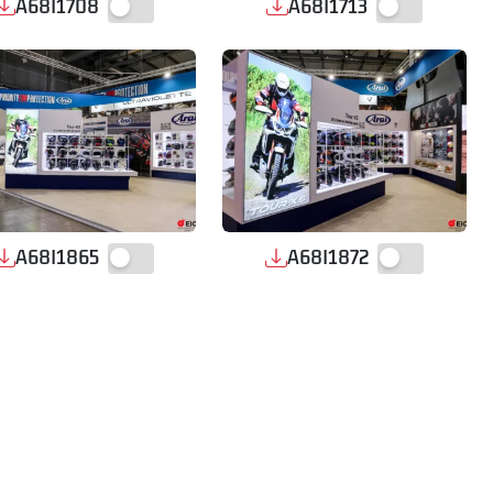
A68I1708
A68I1713
A68I1865
A68I1872