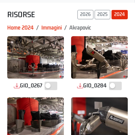
RISORSE
2026
2025
2024
Home 2024
Immagini
Akrapovic
GIO_0267
GIO_0284