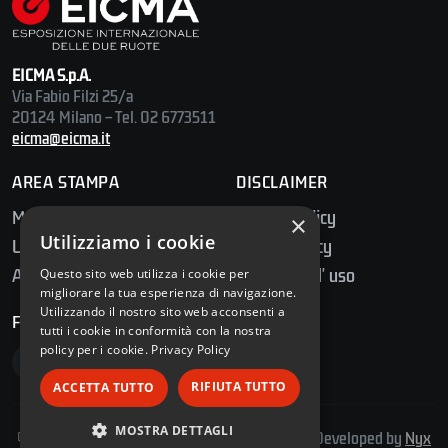
EICMA S.p.A.
Via Fabio Filzi 25/a
20124 Milano – Tel. 02 6773511
eicma@eicma.it
AREA STAMPA
DISCLAIMER
Media Center
Privacy Policy
×
Utilizziamo i cookie
Ufficio Stampa
Cookie Policy
Accredito Stampa
Condizioni d' uso
Questo sito web utilizza i cookie per
migliorare la tua esperienza di navigazione.
Utilizzando il nostro sito web acconsenti a
FOLLOW US
tutti i cookie in conformità con la nostra
policy per i cookie.
Privacy Policy
RIFIUTA TUTTO
ACCETTA TUTTO
MOSTRA DETTAGLI
© 2026 E.I.C.M.A. S.p.A. – Tutti i diritti riservati | Developed by
Nyx