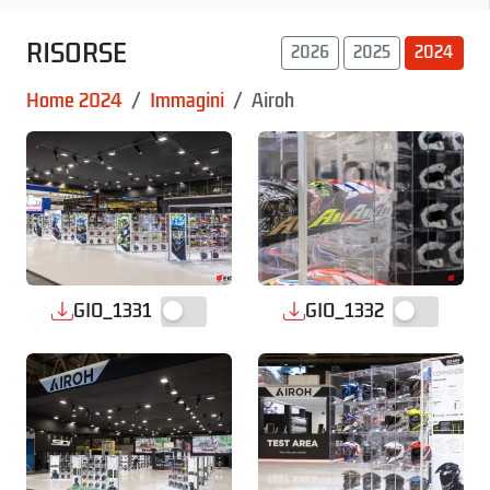
RISORSE
2026
2025
2024
Home 2024
Immagini
Airoh
GIO_1331
GIO_1332