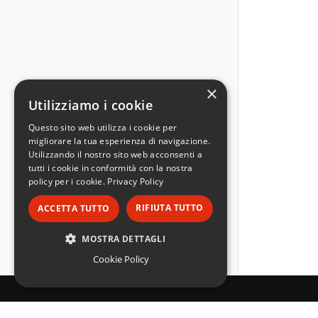
×
Utilizziamo i cookie
Questo sito web utilizza i cookie per
migliorare la tua esperienza di navigazione.
Utilizzando il nostro sito web acconsenti a
tutti i cookie in conformità con la nostra
policy per i cookie.
Privacy Policy
RIFIUTA TUTTO
ACCETTA TUTTO
MOSTRA DETTAGLI
Cookie Policy
STRETTAMENTE NECESSARI
PERFORMANCE