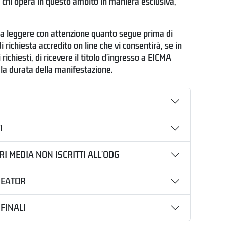
di chi opera in questo ambito in maniera esclusiva,
 a leggere con attenzione quanto segue prima di
i richiesta accredito on line che vi consentirà, se in
richiesti, di ricevere il titolo d’ingresso a EICMA
 la durata della manifestazione.
I
RI MEDIA NON ISCRITTI ALL’ODG
REATOR
FINALI