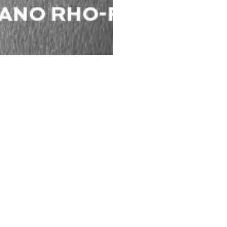
AREA STAMPA
DISCLAIMER
Media Center
Privacy Policy
Ufficio Stampa
Cookie Policy
Accredito Stampa
Condizioni d' uso