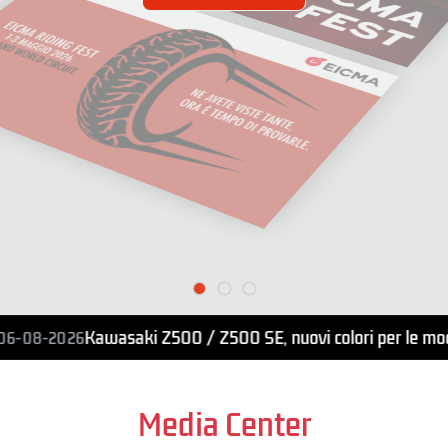
Kawasaki Z500 / Z500 SE, nuovi colori per le mo
06-08-2026
Media Center