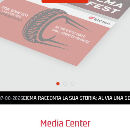
EICMA RACCONTA LA SUA STORIA: AL VIA UNA SE
07-08-2026
Media Center