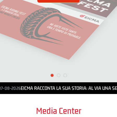
EICMA RACCONTA LA SUA STORIA: AL VIA UNA SE
07-08-2026
Media Center